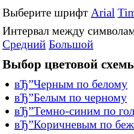
Выберите шрифт
Arial
Ti
Интервал между символам
Средний
Большой
Выбор цветовой схем
вЂ”
Черным по белому
вЂ”
Белым по черному
вЂ”
Темно-синим по го
вЂ”
Коричневым по беж