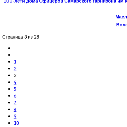
100-лети Дома Офицеров Самарского гарнизона им 
Масл
Вол
Страница 3 из 28
1
2
3
4
5
6
7
8
9
10