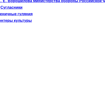
К. Е. Ворошилова Министерства обороны Российской 
Сугласники
еничные гуляния
онтеры культуры