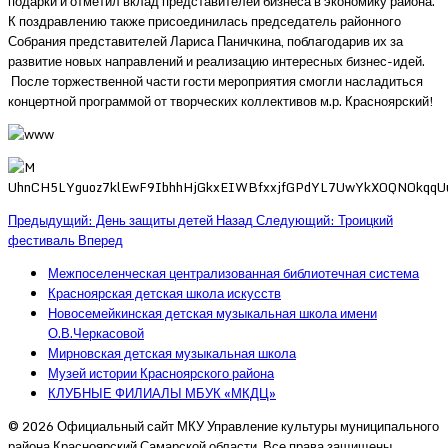
подарки и отметил вклад представителей бизнеса в экономику района.
К поздравлению также присоединилась председатель районного
Собрания представителей Лариса Паничкина, поблагодарив их за
развитие новых направлений и реализацию интересных бизнес-идей.
После торжественной части гости мероприятия смогли насладиться
концертной программой от творческих коллективов м.р. Красноярский!
Предыдущий: День защиты детей
Назад
Следующий: Троицкий
фестиваль
Вперед
Межпоселенческая централизованная библиотечная система
Красноярская детская школа искусств
Новосемейкинская детская музыкальная школа имени
О.В.Черкасовой
Мирновская детская музыкальная школа
Музей истории Красноярского района
КЛУБНЫЕ ФИЛИАЛЫ МБУК «МКДЦ»
© 2026 Официальный сайт МКУ Управление культуры муниципального
района Красноярский Самарской области. Все права защищены.